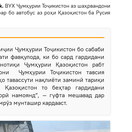
k.
ВУХ Ҷумҳурии Тоҷикистон аз шаҳрвандони
фар бо автобус аз роҳи Қазоқистон ба Русия
риҷии Ҷумҳурии Тоҷикистон бо сабаби
ати фавқулода, ки бо сард гардидани
нотиқи Ҷумҳурии Қазоқистон рабт
дони Ҷумҳурии Тоҷикистон тавсия
ҳо тавассути нақлиёти заминӣ тариқи
 Қазоқистон то беҳтар гардидани
орӣ намоянд”, — гуфта мешавад дар
имрӯз мунташир кардааст.