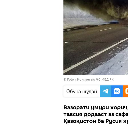
© Foto / Комитет по ЧС МВД РК
Обуна шудан
Вазорати умури хориҷ
тавсия додааст аз саф
Қазоқистон ба Русия 