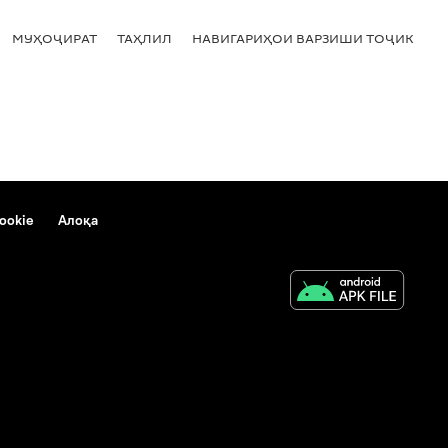
МУҲОҶИРАТ
ТАҲЛИЛ
НАВИГАРИҲОИ ВАРЗИШИ ТОҶИКИСТ
ookie
Алоқа