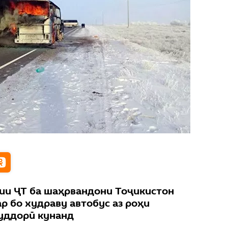
ии ҶТ ба шаҳрвандони Тоҷикистон
ар бо худраву автобус аз роҳи
худдорӣ кунанд