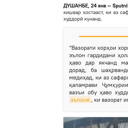
ДУШАНБЕ, 24 янв — Sputni
кишвар хостааст, ки аз са
худдорӣ кунанд.
“Вазорати корҳои хо
эълон гардидани ҳол
ҳаво дар якчанд ма
дорад, ба шаҳрван
медиҳад, ки аз сафар
қаламрави Ҷумҳурии
вазъи обу ҳаво худд
эълоне
, ки вазорат 