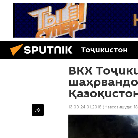
Тоҷикистон
ВКХ Тоҷики
шаҳрвандон
Қазоқистон
13:00 24.01.2018
(Навсозишуда:
18