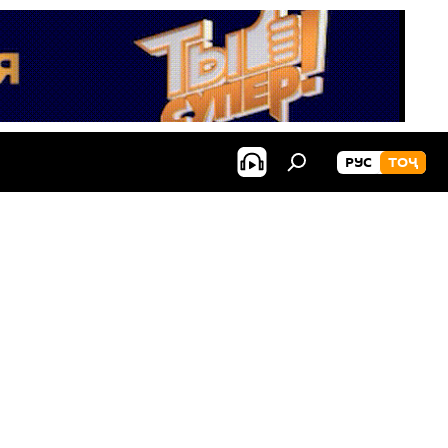
РУС
ТОҶ