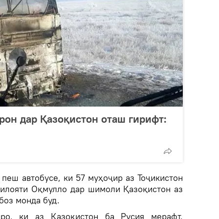
рон дар Қазоқистон оташ гирифт:
 пеш автобусе, ки 57 муҳоҷир аз Тоҷикистон
вилояти Оқмулло дар шимоли Қазоқистон аз
боз монда буд.
ро, ки аз Қазоқистон ба Русия мерафт,