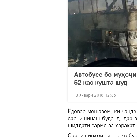
Автобусе бо муҳоҷи
52 кас кушта шуд
18 январи 2018, 12:35
Ёдовар мешавем, ки чанде
сарнишинаш буданд, дар 
шиддати сармо аз ҳаракат 
Сарнишинҳои ин автобус