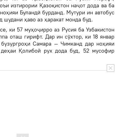
оъи изтирории Қазоқистон наҷот дода ва ба
ноҳияи Буландӣ бурданд. Мутури ин автобус
д шудани ҳаво аз ҳаракат монда буд.
се, ки 57 муҳоҷирро аз Русия ба Узбакистон
па оташ гирифт. Дар ин сӯхтор, ки 18 январ
 бузургроҳи Самара — Чимканд дар ноҳияи
 деҳаи Қолибой рух дода буд, 52 мусофир