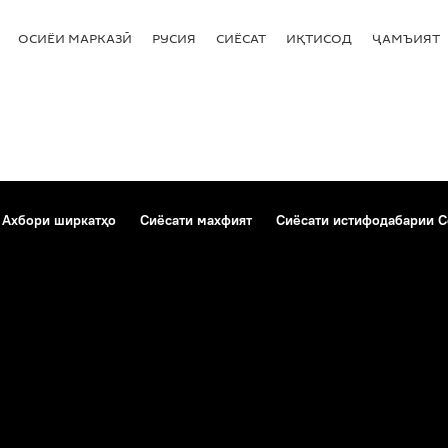
ОСИЁИ МАРКАЗӢ
РУСИЯ
СИЁСАТ
ИҚТИСОД
ҶАМЪИЯТ
Ахбори ширкатҳо
Сиёсати махфият
Сиёсати истифодабарии C