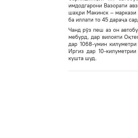
имдодгарони Вазорати авз
шаҳри Макинск – маркази 
ба иллати то 45 дараҷа сар
Чанд рӯз пеш аз он автобу
мебурд, дар вилояти Оқтеп
дар 1068-умин килуметри
Иргиз дар 10-килуметрии
кушта шуд.