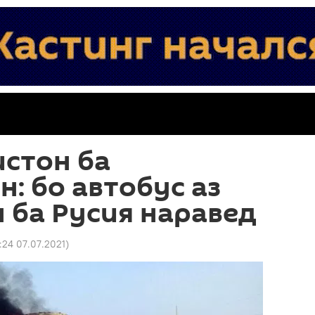
стон ба
: бо автобус аз
 ба Русия наравед
:24 07.07.2021
)