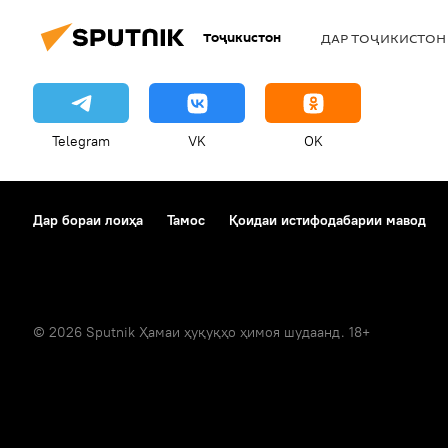
Тоҷикистон
ДАР ТОҶИКИСТОН
Telegram
VK
OK
Дар бораи лоиҳа
Тамос
Қоидаи истифодабарии мавод
© 2026 Sputnik Ҳамаи ҳуқуқҳо ҳимоя шудаанд. 18+