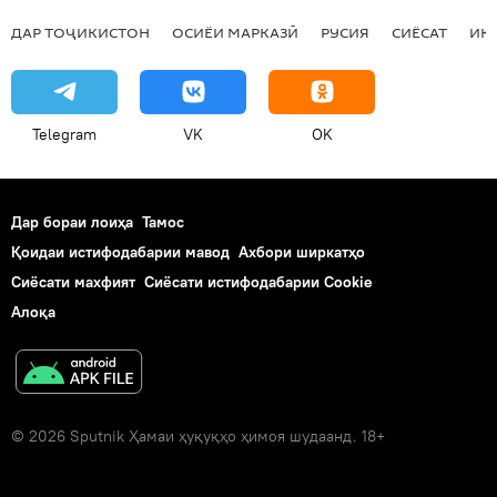
ДАР ТОҶИКИСТОН
ОСИЁИ МАРКАЗӢ
РУСИЯ
СИЁСАТ
ИҚ
Telegram
VK
OK
Дар бораи лоиҳа
Тамос
Қоидаи истифодабарии мавод
Ахбори ширкатҳо
Сиёсати махфият
Сиёсати истифодабарии Cookie
Алоқа
© 2026 Sputnik Ҳамаи ҳуқуқҳо ҳимоя шудаанд. 18+