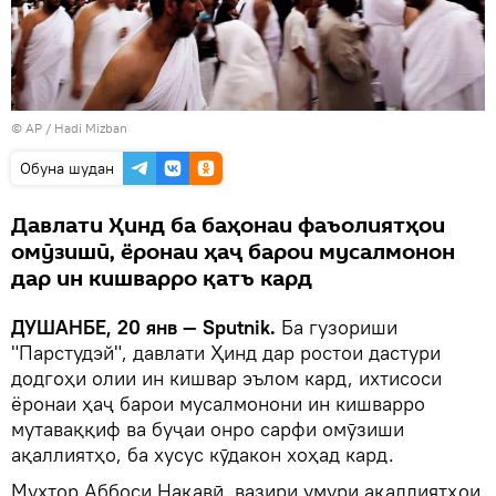
© AP / Hadi Mizban
Обуна шудан
Давлати Ҳинд ба баҳонаи фаъолиятҳои
омӯзишӣ, ёронаи ҳаҷ барои мусалмонон
дар ин кишварро қатъ кард
ДУШАНБЕ, 20 янв — Sputnik.
Ба гузориши
"Парстудэй", давлати Ҳинд дар ростои дастури
додгоҳи олии ин кишвар эълом кард, ихтисоси
ёронаи ҳаҷ барои мусалмонони ин кишварро
мутаваққиф ва буҷаи онро сарфи омӯзиши
ақаллиятҳо, ба хусус кӯдакон хоҳад кард.
Мухтор Аббоси Нақавӣ, вазири умури ақаллиятҳои