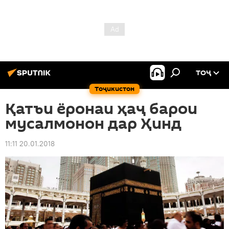
ТОҶ
Тоҷикистон
Қатъи ёронаи ҳаҷ барои
мусалмонон дар Ҳинд
11:11 20.01.2018