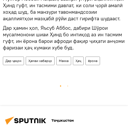
Ҳинд гуфт, ин тасмими давлат, ки соли ҷорӣ амалӣ
хоҳад шуд, ба манзури тавонмандсозии
ақаллиятҳои мазҳабӣ рӯйи даст гирифта шудааст.
Дар ҳамин ҳол, Яъсуб Аббос, дабири Шӯрои
мусалмонони шиаи Ҳинд бо интиқод аз ин тасмим
гуфт, ин ёрона барои афроди фақир ҷиҳати анҷоми
фаризаи ҳаҷ кумаки хубе буд.
Дар ҷаҳон
Ҳамаи хабарҳо
Макка
Ҳаҷ
ёрона
Тоҷикистон