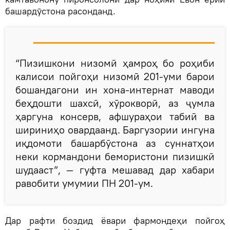
башардӯстона расонданд.
“Пизишкони низомӣ ҳамроҳ бо роҳиби
калисои пойгоҳи низомӣ 201-уми барои
бошандагони ин хона-интернат маводи
беҳдошти шахсӣ, хӯрокворӣ, аз ҷумла
ҳаргуна консерв, афшураҳои табиӣ ва
шириниҳо овардаанд. Баргузории ингуна
иқдомоти башарбӯстона аз суннатҳои
неки кормандони бемористони пизишкӣ
шудааст”, — гуфта мешавад дар хабари
равобити умумии ПН 201-ум.
Дар рафти боздид ёвари фармондеҳи пойгоҳ