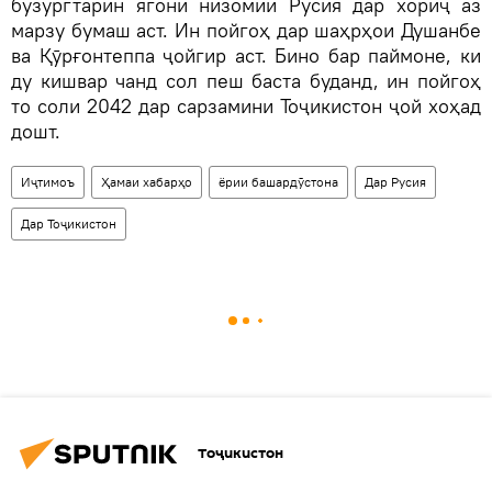
бузургтарин ягони низомии Русия дар хориҷ аз
марзу бумаш аст. Ин пойгоҳ дар шаҳрҳои Душанбе
ва Қӯрғонтеппа ҷойгир аст. Бино бар паймоне, ки
ду кишвар чанд сол пеш баста буданд, ин пойгоҳ
то соли 2042 дар сарзамини Тоҷикистон ҷой хоҳад
дошт.
Иҷтимоъ
Ҳамаи хабарҳо
ёрии башардӯстона
Дар Русия
Дар Тоҷикистон
Тоҷикистон