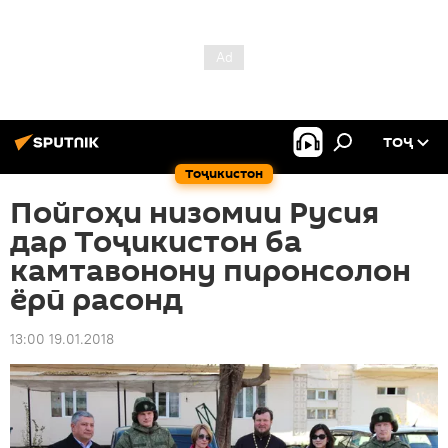
ТОҶ
Тоҷикистон
Пойгоҳи низомии Русия
дар Тоҷикистон ба
камтавонону пиронсолон
ёрӣ расонд
13:00 19.01.2018