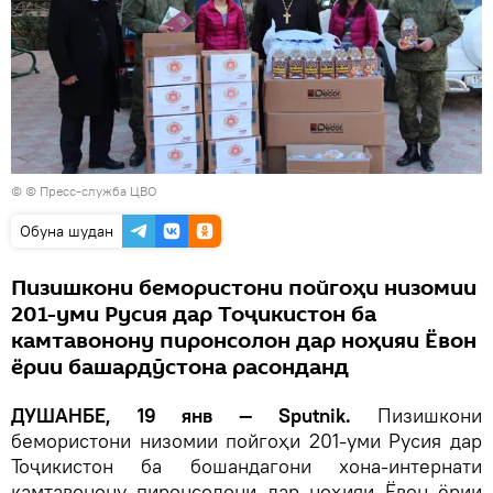
© © Пресс-служба ЦВО
Обуна шудан
Пизишкони бемористони пойгоҳи низомии
201-уми Русия дар Тоҷикистон ба
камтавонону пиронсолон дар ноҳияи Ёвон
ёрии башардӯстона расонданд
ДУШАНБЕ, 19 янв — Sputnik.
Пизишкони
бемористони низомии пойгоҳи 201-уми Русия дар
Тоҷикистон ба бошандагони хона-интернати
камтавонону пиронсолони дар ноҳияи Ёвон ёрии