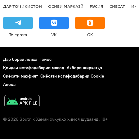
ДАР ТОҶИКИСТОН
ОСИЁИ МАРКАЗӢ
РУСИЯ
СИЁСАТ
ИҚ
Telegram
VK
OK
Дар бораи лоиҳа
Тамос
Қоидаи истифодабарии мавод
Ахбори ширкатҳо
Сиёсати махфият
Сиёсати истифодабарии Cookie
Алоқа
© 2026 Sputnik Ҳамаи ҳуқуқҳо ҳимоя шудаанд. 18+