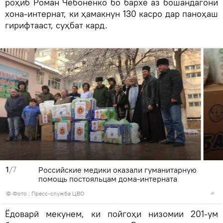
роҳиб Роман Чебоненко бо бархе аз бошандагони
хона-интернат, ки ҳамакнун 130 касро дар паноҳаш
гирифтааст, суҳбат кард.
1
/7
Российские медики оказали гуманитарную
помощь постояльцам дома-интерната
© Фото : Пресс-служба ЦВО
Ёдоварӣ мекунем, ки пойгоҳи низомии 201-ум