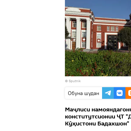
© Sputnik
Обуна шудан
Маҷлиси намояндагон
конститутсионии ҶТ "
Кӯҳистони Бадахшон" 