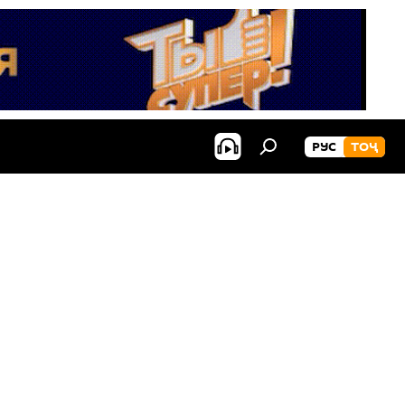
РУС
ТОҶ