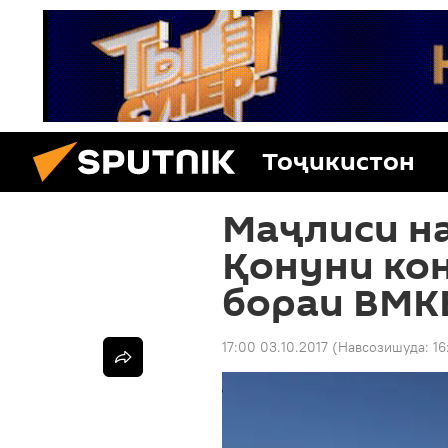
Тоҷикистон
Маҷлиси н
Қонуни ко
бораи ВМКБ
17:00 03.10.2017
(Навсозишуда:
16