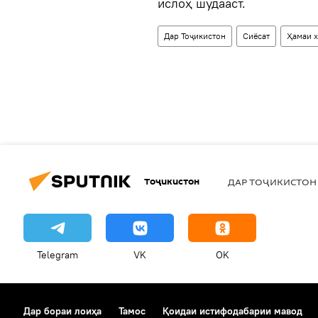
ислоҳ шудааст.
Дар Тоҷикистон
Сиёсат
Ҳамаи 
Тоҷикистон
ДАР ТОҶИКИСТОН
Telegram
VK
OK
Дар бораи лоиҳа
Тамос
Қоидаи истифодабарии мавод