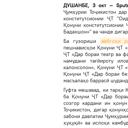
ДУШАНБЕ, 3 окт — Sputn
Ҷумҳурии Тоҷикистон да
конститутсионии ҶТ "Ои
Қонуни конститутсионии 
Бадахшон»" ва чанде дигар
Ба гузориши
вебгоҳи 
пешнависҳои Қонуни ҶТ «
ҶТ «Дар бораи театр ва ф
намудани тағйироту ил
калонсолон», Қонуни ҶТ «
Қонуни ҶТ «Дар бораи бе
масъалаҳо баррасӣ шуданд
Гуфта мешавад, ки тарҳи 
ба Қонуни ҶТ «Дар бораи
созгор кардани ин қону
Тоҷикистон, дигар қонунҳ
забони давлатии Ҷумҳурии
ҳуқуқӣ» ва ислоҳи камбу