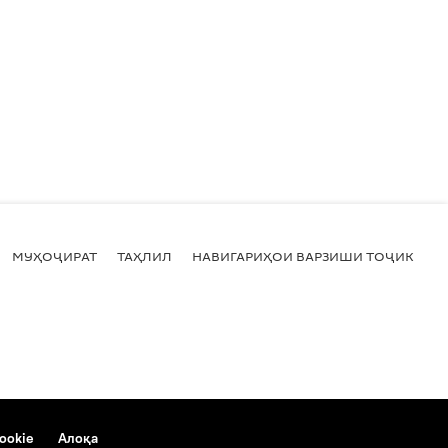
МУҲОҶИРАТ
ТАҲЛИЛ
НАВИГАРИҲОИ ВАРЗИШИ ТОҶИКИСТ
ookie
Алоқа