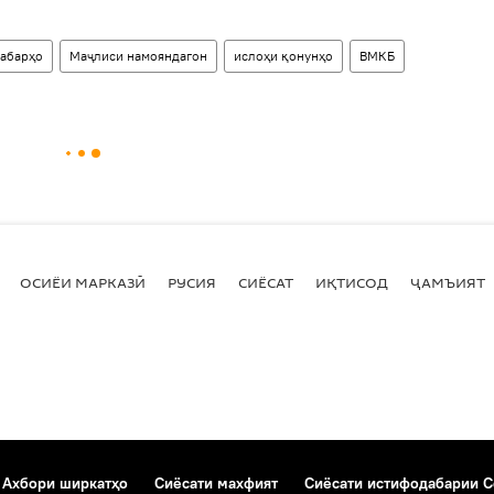
хабарҳо
Маҷлиси намояндагон
ислоҳи қонунҳо
ВМКБ
ОСИЁИ МАРКАЗӢ
РУСИЯ
СИЁСАТ
ИҚТИСОД
ҶАМЪИЯТ
Ахбори ширкатҳо
Сиёсати махфият
Сиёсати истифодабарии C