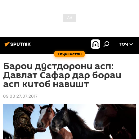
ТОҶ
Тоҷикистон
Барои дӯстдорони асп:
Давлат Сафар дар бораи
асп китоб навишт
09:00 27.07.2017