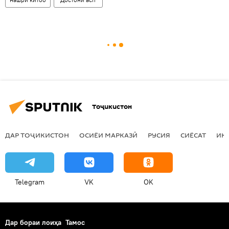
Тоҷикистон
ДАР ТОҶИКИСТОН
ОСИЁИ МАРКАЗӢ
РУСИЯ
СИЁСАТ
ИҚ
Telegram
VK
OK
Дар бораи лоиҳа
Тамос