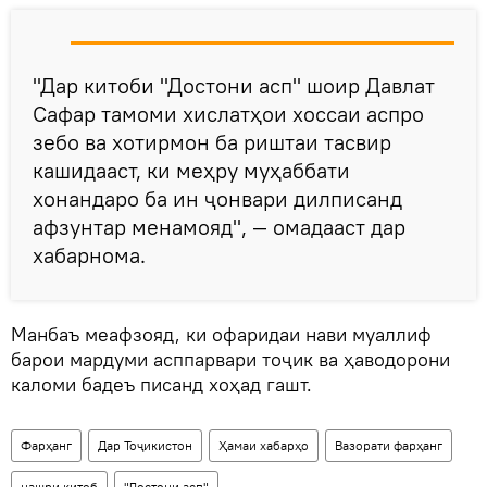
"Дар китоби "Достони асп" шоир Давлат
Сафар тамоми хислатҳои хоссаи аспро
зебо ва хотирмон ба риштаи тасвир
кашидааст, ки меҳру муҳаббати
хонандаро ба ин ҷонвари дилписанд
афзунтар менамояд", — омадааст дар
хабарнома.
Манбаъ меафзояд, ки офаридаи нави муаллиф
барои мардуми асппарвари тоҷик ва ҳаводорони
каломи бадеъ писанд хоҳад гашт.
Фарҳанг
Дар Тоҷикистон
Ҳамаи хабарҳо
Вазорати фарҳанг
нашри китоб
"Достони асп"