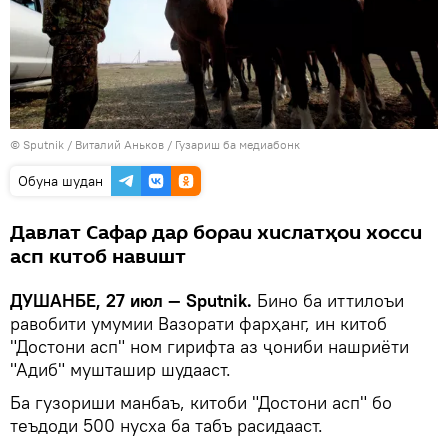
©
Sputnik
/ Виталий Аньков
/
Гузариш ба медиабонк
Обуна шудан
Давлат Сафар дар бораи хислатҳои хосси
асп китоб навишт
ДУШАНБЕ, 27 июл — Sputnik.
Бино ба иттилоъи
равобити умумии Вазорати фарҳанг, ин китоб
"Достони асп" ном гирифта аз ҷониби нашриёти
"Адиб" мушташир шудааст.
Ба гузориши манбаъ, китоби "Достони асп" бо
теъдоди 500 нусха ба табъ расидааст.