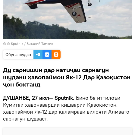
© © Sputnik / Виталий Тимкив
Обуна шудан
Ду сарнишин дар натиҷаи сарнагун
шудани ҳавопаймои Як-12 Дар Қазоқистон
ҷон бохтанд
ДУШАНБЕ, 27 июл— Sputnik.
Бино ба иттилоъи
Кумитаи ҳавонавардии кишварии Қазоқистон,
ҳавопаймои Як-12 дар қаламрави вилояти Алмаато
сарнагун шудааст.