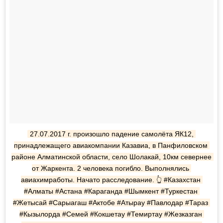
27.07.2017 г. произошло падение самолёта ЯК12, 
принадлежащего авиакомпании Казавиа, в Панфиловском 
районе Алматинской области, село Шолакай, 10км севернее 
от Жаркента. 2 человека погибло. Выполнялись 
авиахимработы. Начато расследование. 👆 #Казахстан 
#Алматы #Астана #Караганда #Шымкент #Туркестан 
#Жетысай #Сарыагаш #Актобе #Атырау #Павлодар #Тараз 
#Кызылорда #Семей #Кокшетау #Темиртау #Жезказган 