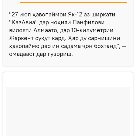
"27 июл ҳавопаймои Як-12 аз ширкати
"КазАвиа" дар ноҳияи Панфилови
вилояти Алмаато, дар 10-килуметрии
Жаркент суқут кард. Ҳар ду сарнишини
ҳавопаймо дар ин садама ҷон бохтанд", —
омадааст дар гузориш.