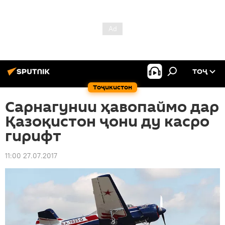
ТОҶ
Тоҷикистон
Сарнагунии ҳавопаймо дар
Қазоқистон ҷони ду касро
гирифт
11:00 27.07.2017