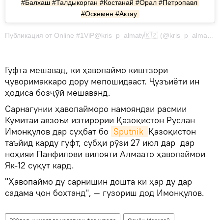
#Балхаш #Талдыкорган #Костанай #Орал #Петропавл 
#Оскемен #Актау
Публикация от Online #1ViP@kris_p_almaty🇰🇿 (@kris_p_almaty) Июл 26 2017 в 9:57 PDT
Гуфта мешавад, ки ҳавопаймо киштзори
ҷуворимаккаро дору мепошидааст. Ҷузъиёти ин
ҳодиса бозҷӯӣ мешаванд.
Сарнагунии ҳавопайморо намояндаи расмии
Кумитаи авзоъи изтирории Қазоқистон Руслан
Имонқулов дар суҳбат бо
Sputnik 
Қазоқистон
таъйид карду гуфт, субҳи рӯзи 27 июл дар дар
ноҳияи Панфилови вилояти Алмаато ҳавопаймои
Як-12 суқут кард.
"Ҳавопаймо ду сарнишин дошта ки ҳар ду дар
садама ҷон бохтанд", — гузориш дод Имонқулов.