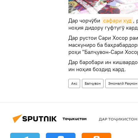
Дар чорчӯби
сафари худ
,
ноҳия дидору гуфтугӯ кард
Дар рустои Сари Хосор ра
маскуниро ба баҳрабардор
роҳи "Балҷувон-Сари Хосо
Дар баробари ин кишвардо
ин ноҳия боздид кард.
Акс
Балҷувон
Эмомалӣ Раҳмон
Тоҷикистон
ДАР ТОҶИКИСТОН