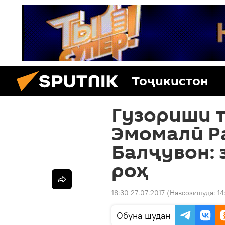
Тоҷикистон
Гузориши т
Эмомалӣ Р
Балҷувон: 
роҳ
18:30 27.07.2017
(Навсозишуда:
14
Обуна шудан