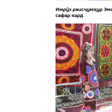
Имрӯз раисҷумҳур Эмо
сафар кард