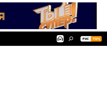
РУС
ТОҶ