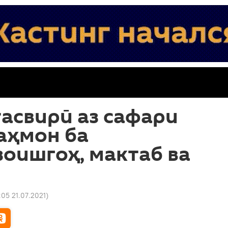
асвирӣ аз сафари
аҳмон ба
зоишгоҳ, мактаб ва
:05 21.07.2021
)