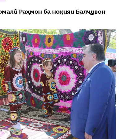
малӣ Раҳмон ба ноҳияи Балҷувон