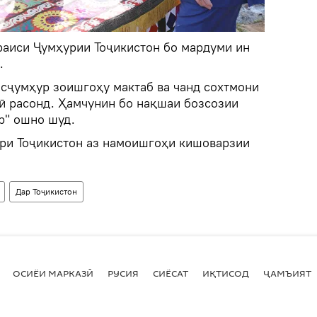
 раиси Ҷумҳурии Тоҷикистон бо мардуми ин
.
исҷумҳур зоишгоҳу мактаб ва чанд сохтмони
ӣ расонд. Ҳамчунин бо нақшаи бозсозии
р" ошно шуд.
ри Тоҷикистон аз намоишгоҳи кишоварзии
Дар Тоҷикистон
ОСИЁИ МАРКАЗӢ
РУСИЯ
СИЁСАТ
ИҚТИСОД
ҶАМЪИЯТ