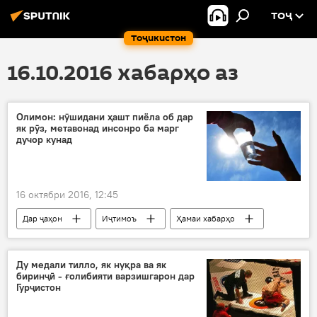
ТОҶ
Тоҷикистон
16.10.2016 хабарҳо аз
Олимон: нӯшидани ҳашт пиёла об дар
як рӯз, метавонад инсонро ба марг
дучор кунад
16 октябри 2016, 12:45
Дар ҷаҳон
Иҷтимоъ
Ҳамаи хабарҳо
Илм ва фанноварӣ
Майкл Фаррел
Донишгоҳи Монаша
нӯшидани об
Ду медали тилло, як нуқра ва як
биринҷӣ - ғолибияти варзишгарон дар
Гурҷистон