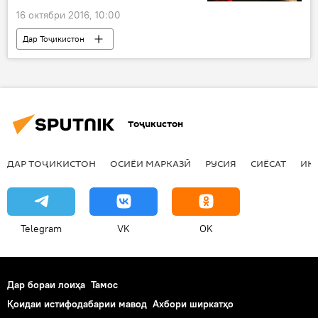
16 октябри 2016, 10:00
Дар Тоҷикистон
Навигариҳои варзиши Тоҷикистон
Ҳамаи хабарҳо
Гурҷистон
варзишгарон
муҳорибаи омехта
Тоҷикистон
ДАР ТОҶИКИСТОН
ОСИЁИ МАРКАЗӢ
РУСИЯ
СИЁСАТ
ИҚ
Telegram
VK
OK
Дар бораи лоиҳа
Тамос
Қоидаи истифодабарии мавод
Ахбори ширкатҳо