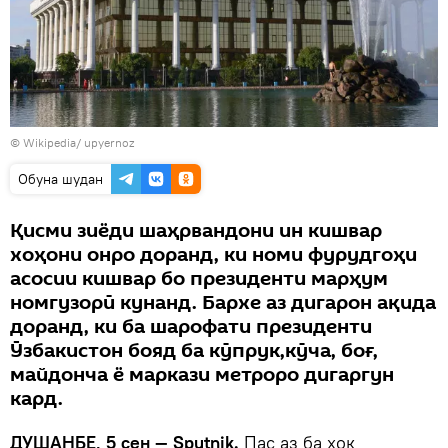
©
Wikipedia/ upyernoz
Обуна шудан
Қисми зиёди шаҳрвандони ин кишвар
хоҳони онро доранд, ки номи фурудгоҳи
асосии кишвар бо президенти марҳум
номгузорӣ кунанд. Бархе аз дигарон ақида
доранд, ки ба шарофати президенти
Ӯзбакистон бояд ба кӯпрук,кӯча, боғ,
майдонча ё маркази метроро дигаргун
кард.
ДУШАНБЕ, 5 сен — Sputnik.
Пас аз ба хок