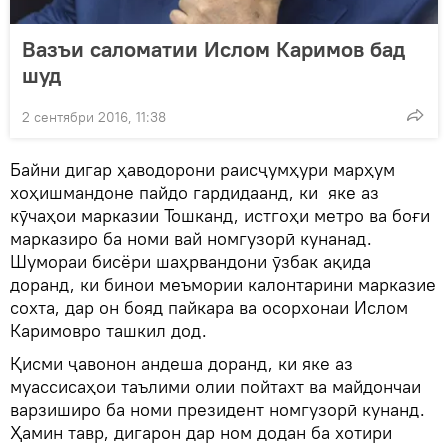
Вазъи саломатии Ислом Каримов бад
шуд
2 сентябри 2016, 11:38
Байни дигар ҳаводорони раисҷумҳури марҳум
хоҳишмандоне пайдо гардидаанд, ки яке аз
кӯчаҳои марказии Тошканд, истгоҳи метро ва боғи
марказиро ба номи вай номгузорӣ кунанад.
Шумораи бисёри шаҳрвандони ӯзбак ақида
доранд, ки бинои меъмории калонтарини марказие
сохта, дар он бояд пайкара ва осорхонаи Ислом
Каримовро ташкил дод.
Қисми ҷавонон андеша доранд, ки яке аз
муассисаҳои таълими олии пойтахт ва майдончаи
варзиширо ба номи президент номгузорӣ кунанд.
Ҳамин тавр, дигарон дар ном додан ба хотири