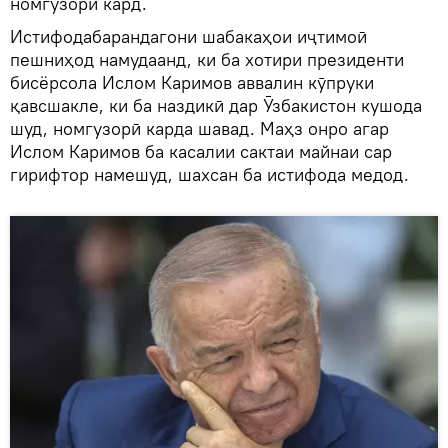
номгузорӣ кард.
Истифодабарандагони шабакаҳои иҷтимоӣ
пешниҳод намудаанд, ки ба хотири президенти
бисёрсола Ислом Каримов аввалин кӯпруки
қавсшакле, ки ба наздикӣ дар Ӯзбакистон кушода
шуд, номгузорӣ карда шавад. Маҳз онро агар
Ислом Каримов ба касалии сактаи майнаи сар
гирифтор намешуд, шахсан ба истифода медод.