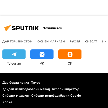
Тоҷикистон
ДАР ТОҶИКИСТОН
ОСИЁИ МАРКАЗӢ
РУСИЯ
СИЁСАТ
ИҚ
Telegram
VK
OK
Дар бораи лоиҳа
Тамос
Қоидаи истифодабарии мавод
Ахбори ширкатҳо
Сиёсати махфият
Сиёсати истифодабарии Cookie
Алоқа