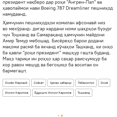
президент нақберо дар роҳи "Ангрен-Пап" ва
ҳавопаймои нави Boeing 787 Dreamliner пешниҳод
намудаанд.
Ҳамчунин пешниҳодҳои комилан афсонавӣ низ
во мехӯранд- дигар кардани номи шаҳрҳои бузург
чун Тошканд ва Самарақанд ҳамчунин майдони
Амир Темур мебошад. Бисёреҳо барои додани
мақоми расмӣ ба якчанд кӯчаҳои Ташканд, ки онҳо
ба қавли "роҳи президент" машҳур гашта буданд.
Маҳз тариқи ин роҳҳо ҳар саҳар раисҷумҳур ба
кор равон мешуд ва бегоҳиҳо ба воситаи он
бармегашт.
Осиёи Марказӣ
Сиёсат
Ҳамаи хабарҳо
Ӯзбакистон
Осиё
Ислом Каримов
Ёддошти Ислом Каримов
Тошканд