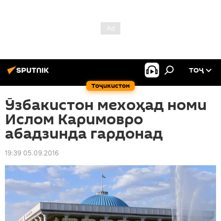
ТОҶ
Тоҷикистон
Ӯзбакистон мехоҳад номи
Ислом Каримовро
абадзинда гардонад
19:39 05.09.2016