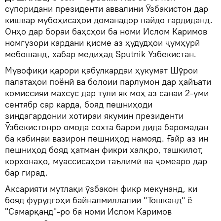
супоридани президенти аввалини Ӯзбакистон дар
кишвар мубоҳисаҳои доманадор пайдо гардиданд.
Онҳо дар бораи баҳсҳои ба номи Ислом Каримов
номгузори кардани қисме аз ҳудудҳои ҷумҳурӣ
мебошанд, хабар медиҳад Sputnik Узбекистан.
Мувофиқи қарори қабулкардаи ҳукумат Шӯрои
палатаҳои поёнӣ ва болоии парлумон дар ҳайъати
комиссияи махсус дар тӯли як моҳ аз санаи 2-уми
сентябр сар карда, бояд пешниҳоди
зиндагардонии хотираи якумин президенти
Ӯзбекистонро омода сохта барои дида баромадан
ба кабинаи вазирон пешниҳод намояд. Ғайр аз ин
пешниҳод бояд ҳатман фикри халқро, ташкилот,
корхонаҳо, муассисаҳои таълимӣ ва ҷомеаро дар
бар гирад.
Аксарияти мутлақи ӯзбакон фикр мекунанд, ки
бояд фурудгоҳи байналмиллалии "Тошканд" ё
"Самарқанд"-ро ба номи Ислом Каримов