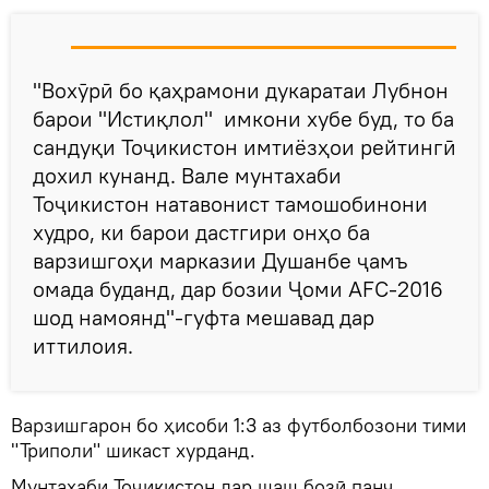
"Вохӯрӣ бо қаҳрамони дукаратаи Лубнон
барои "Истиқлол" имкони хубе буд, то ба
сандуқи Тоҷикистон имтиёзҳои рейтингӣ
дохил кунанд. Вале мунтахаби
Тоҷикистон натавонист тамошобинони
худро, ки барои дастгири онҳо ба
варзишгоҳи марказии Душанбе ҷамъ
омада буданд, дар бозии Ҷоми AFC-2016
шод намоянд"-гуфта мешавад дар
иттилоия.
Варзишгарон бо ҳисоби 1:3 аз футболбозони тими
"Триполи" шикаст хурданд.
Мунтахаби Тоҷикистон дар шаш бозӣ панҷ