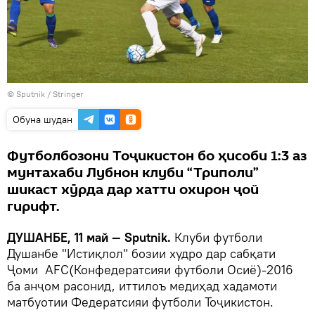
© Sputnik / Stringer
Обуна шудан
Футболбозони Тоҷикистон бо ҳисоби 1:3 аз
мунтахаби Лубнон клуби “Триполи”
шикаст хӯрда дар хатти охирон ҷой
гирифт.
ДУШАНБЕ, 11 май — Sputnik.
Клуби футболи
Душанбе "Истиқлол" бозии худро дар сабқати
Ҷоми AFC(Конфедератсияи футболи Осиё)-2016
ба анҷом расонид, иттилоъ медиҳад хадамоти
матбуотии Федератсияи футболи Тоҷикистон.