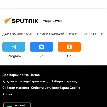
Тоҷикистон
ДАР ТОҶИКИСТОН
ОСИЁИ МАРКАЗӢ
РУСИЯ
СИЁСАТ
ИҚ
Telegram
VK
OK
Дар бораи лоиҳа
Тамос
Қоидаи истифодабарии мавод
Ахбори ширкатҳо
Сиёсати махфият
Сиёсати истифодабарии Cookie
Алоқа