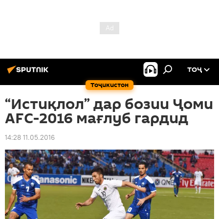
ТОҶ
Тоҷикистон
“Истиқлол” дар бозии Ҷоми
AFC-2016 мағлуб гардид
14:28 11.05.2016