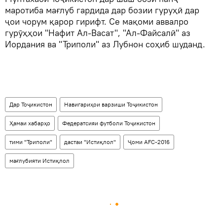
маротиба мағлуб гардида дар бозии гуруҳӣ дар
ҷои чорум қарор гирифт. Се мақоми аввалро
гурӯҳҳои "Нафит Ал-Васат", "Ал-Файсалӣ" аз
Иордания ва "Триполи" аз Лубнон соҳиб шуданд.
Дар Тоҷикистон
Навигариҳои варзиши Тоҷикистон
Ҳамаи хабарҳо
Федератсияи футболи Тоҷикистон
тими "Триполи"
дастаи "Истиқлол"
Ҷоми AFC-2016
мағлубияти Истиқлол