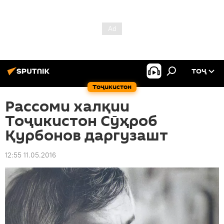
ТОҶ
Тоҷикистон
Рассоми халқии
Тоҷикистон Сӯҳроб
Қурбонов даргузашт
12:55 11.05.2016