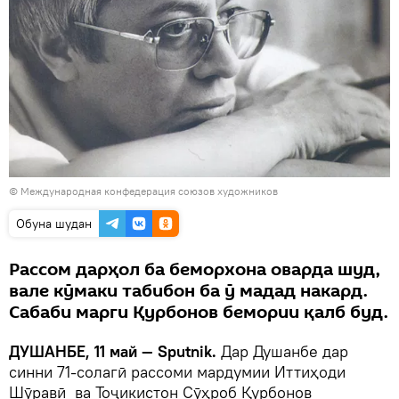
©
Международная конфедерация союзов художников
Обуна шудан
Рассом дарҳол ба беморхона оварда шуд,
вале кӯмаки табибон ба ӯ мадад накард.
Сабаби марги Қурбонов бемории қалб буд.
ДУШАНБЕ, 11 май — Sputnik.
Дар Душанбе дар
синни 71-солагӣ рассоми мардумии Иттиҳоди
Шӯравӣ ва Тоҷикистон Сӯҳроб Қурбонов