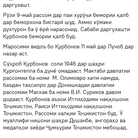
даргузашт.
Рӯзи 9-май рассом дар паи хурӯҷи бемории қалб
дар беморхона бистарӣ шуд. Аммо кӯмаки
духтурон ба ӯ ёрӣ нарасонид. Сабаби даргузашти
Қурбонов бемории қалб буд.
Маросими видоъ бо Қурбонов 11 май дар Лучоб дар
назар аст.
Сӯҳроб Қурбонов соли 1946 дар шаҳри
Қурғонтеппа ба дунё омадааст. Мактаби давлатии
рассомии ба номи М. Олимовро хатм намуда,
баъдан таҳсилро дар Донишкадаи давлатии
рассомии Маскав ба номи В.И. Суриков давом
додааст. Қурбонов аъзои Иттиҳодияи наққошони
Тоҷикистон, Раиси Иттиҳодияи наққошони
Тоҷикистон, Рассоми халқии Тоҷикистон буд. Ӯ
муаллифи нишони шаҳри Душанбе, ангораҳо ва
медалҳои зиёди Ҷумҳурии Тоҷикистон мебошад.