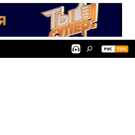
РУС
ТОҶ