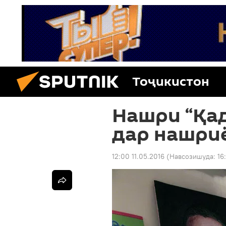
Тоҷикистон
Нашри “Қа
дар нашри
12:00 11.05.2016
(Навсозишуда:
16