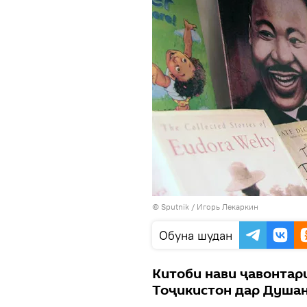
© Sputnik / Игорь Лекаркин
Обуна шудан
Китоби нави ҷавонтар
Тоҷикистон дар Душан