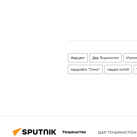
Фарҳанг
Дар Тоҷикистон
Иҷтим
нашриёти "Сино"
нашри китоб
Тоҷикистон
ДАР ТОҶИКИСТОН