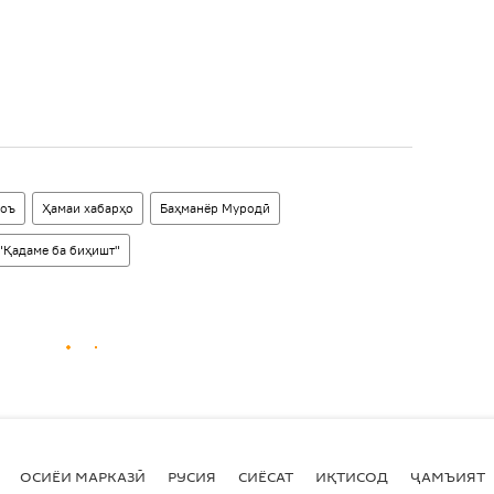
оъ
Ҳамаи хабарҳо
Баҳманёр Муродӣ
"Қадаме ба биҳишт"
ОСИЁИ МАРКАЗӢ
РУСИЯ
СИЁСАТ
ИҚТИСОД
ҶАМЪИЯТ