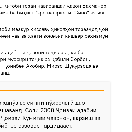
k.
Китоби тозаи нависандаи ҷавон Баҳманёр
аме ба биҳишт"-ро нашриёти "Сино" аз чоп
тоби мазкур қиссаву ҳикояҳои тозаэҷод ҷой
унёи нав ва ҳаёти воқеъии кишвар раҳнамун
 адибони ҷавони тоҷик аст, ки ба
ри муосири тоҷик аз қабили Сорбон,
, Ҷонибек Акобир, Мирзо Шукурзода ва
анд.
ҳанӯз аз синни нӯҳсолагӣ дар
ешаванд. Соли 2008 Ҷоизаи адабии
5 Ҷоизаи Кумитаи ҷавонон, варзиш ва
биётро сазовор гардидааст.