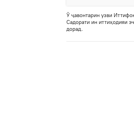
Ӯ ҷавонтарин узви Иттифоқ
Садорати ин иттиҳодияи э
дорад.