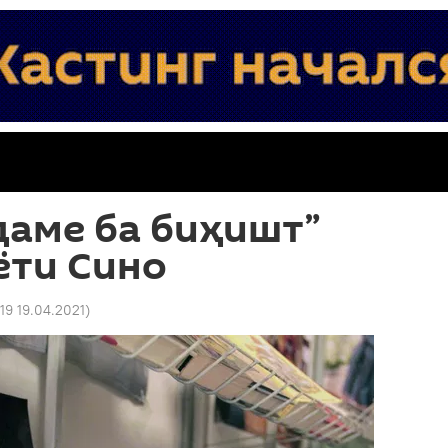
даме ба биҳишт”
ёти Сино
:19 19.04.2021
)