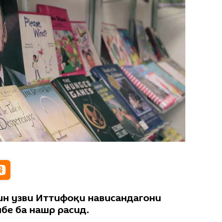
ин узви Иттифоқи нависандагони
бе ба нашр расид.