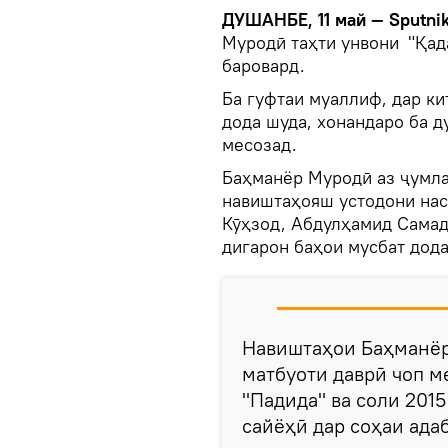
ДУШАНБЕ, 11 май — Sputni
Муродӣ таҳти унвони
"Қад
баровард.
Ба гуфтаи муаллиф, дар ки
дода шуда, хонандаро ба д
месозад.
Баҳманёр Муродӣ аз ҷумлаи
навиштаҳояш устодони нас
Кӯҳзод, Абдулҳамид Самад
дигарон баҳои мусбат дода
Навиштаҳои Баҳманёр 
матбуоти даврӣ чоп м
"Падида" ва соли 201
сайёҳӣ дар соҳаи ада