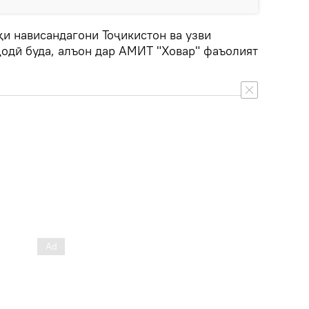
и нависандагони Тоҷикистон ва узви
ҷодӣ буда, алъон дар АМИТ "Ховар" фаъолият