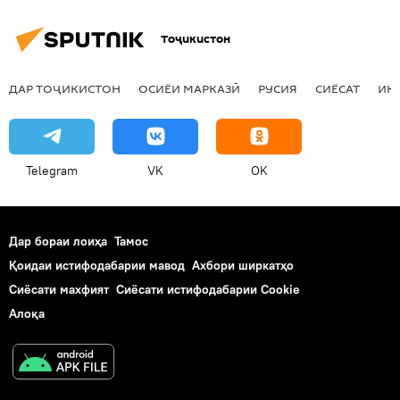
Тоҷикистон
ДАР ТОҶИКИСТОН
ОСИЁИ МАРКАЗӢ
РУСИЯ
СИЁСАТ
ИҚ
Telegram
VK
OK
Дар бораи лоиҳа
Тамос
Қоидаи истифодабарии мавод
Ахбори ширкатҳо
Сиёсати махфият
Сиёсати истифодабарии Cookie
Алоқа