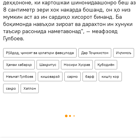
деҳқононе, ки картошкаи шинонидаашонро беш аз
8 сантиметр зери хок накарда бошанд, он ҳо низ
мумкин аст аз ин сардиҳо хисорот бинанд. Ба
боқимонда навъҳои зироат ва дарахтон ин хунуки
таъсир расонида наметавонад", — меафзояд
Гулбоев.
Рӯйдод, ҷиноят ва ҳолатҳои фавқулода
Дар Тоҷикистон
Иҷтимоъ
Ҳамаи хабарҳо
Шаҳритус
Носири Хусрав
Қубодиён
Неъмат Гулбоев
кишоварзӣ
сармо
барф
кишту кор
саҳро
Хатлон