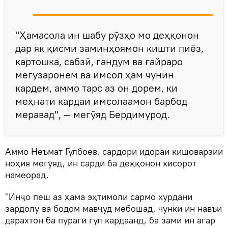
"Ҳамасола ин шабу рӯзҳо мо деҳқонон
дар як қисми заминҳоямон кишти пиёз,
картошка, сабзӣ, гандум ва ғайраро
мегузаронем ва имсол ҳам чунин
кардем, аммо тарс аз он дорем, ки
меҳнати кардаи имсолаамон барбод
меравад", — мегӯяд Бердимурод.
Аммо Неъмат Гулбоев, сардори идораи кишоварзии
ноҳия мегӯяд, ин сардӣ ба деҳқонон хисорот
намеорад.
"Инҷо пеш аз ҳама эҳтимоли сармо хурдани
зардолу ва бодом мавҷуд мебошад, чунки ин навъи
дарахтон ба пурагӣ гул кардаанд, ба зами ин агар