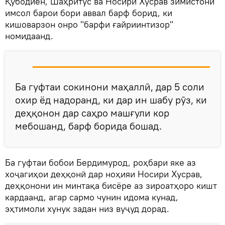
Қубодиён, Шаҳритус ва Носири Хусрав зимистони
имсол барои бори аввал барф борид, ки
кишоварзон онро "барфи ғайриинтизор"
номидаанд.
Ба гуфтаи сокинони маҳаллӣ, дар 5 соли
охир ёд надоранд, ки дар ин шабу рӯз, ки
деҳқонон дар саҳро машғули кор
мебошанд, барф борида бошад.
Ба гуфтаи бобои Бердимурод, роҳбари яке аз
хоҷагиҳои деҳқонӣ дар ноҳияи Носири Хусрав,
деҳқонони ин минтақа бисёре аз зироатҳоро кишт
кардаанд, агар сармо чунин идома кунад,
эҳтимоли хунук задан низ вуҷуд дорад.