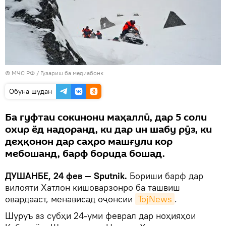
© МЧС РФ
/
Гузариш ба медиабонк
Обуна шудан
Ба гуфтаи сокинони маҳаллӣ, дар 5 соли
охир ёд надоранд, ки дар ин шабу рӯз, ки
деҳқонон дар саҳро машғули кор
мебошанд, барф борида бошад.
ДУШАНБЕ, 24 фев — Sputnik.
Бориши барф дар
вилояти Хатлон кишоварзонро ба ташвиш
овардааст, менависад оҷонсии
TojNews
.
Шуруъ аз субҳи 24-уми феврал дар ноҳияҳои