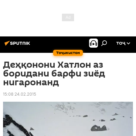
ТОҶ
Тоҷикистон
Деҳқонони Хатлон аз
боридани барфи зиёд
нигаронанд
15:08 24.02.2015