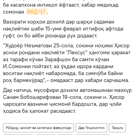
ба касалхона интиқол ёфтааст, хабар медиҳад
сомонаи
ВКД ҶТ
.
Вазорати корҳои дохилӣ дар шарҳи садамаи
нақлиётии шаби 15-уми феврал иттифоқ афтода
гуфт, он бо айби ронанда рух додааст.
"Худоёр Неъматови 25-сола, сокини ноҳияи Ҳисор
аснои рондани нақлиёти "Лексус" ҳангоми ҳаракат
аз тарафи кӯчаи Зарафшон ба самти кӯчаи
И.Сомонии пойтахт, аз ӯҳдаи идора кардани
воситаи нақлиёт набаромада, ба симчӯби байни
роҳ бармехӯрад",- омадааст дар хабари сарчашма.
Дар натиҷа, мусофири дохили автомашинаи мазкур
Санам Бобошарифоваи 19-сола, сокини н. Ҳисор
ҷароҳати вазнини ҷисмонӣ бардошта, дар ҷойи
ҳодиса ба ҳалокат расидааст.
Рӯйдод, ҷиноят ва ҳолатҳои фавқулода
Дар Тоҷикистон
Таҳқиқ