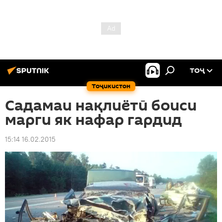
ТОҶ
Тоҷикистон
Садамаи нақлиётӣ боиси
марги як нафар гардид
15:14 16.02.2015