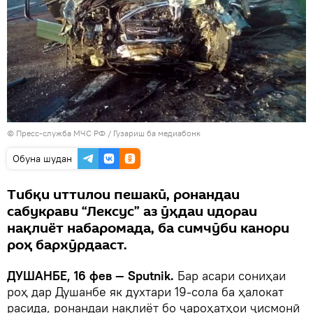
© Пресс-служба МЧС РФ
/
Гузариш ба медиабонк
Обуна шудан
Тибқи иттилои пешакӣ, ронандаи
сабукрави “Лексус” аз ӯҳдаи идораи
нақлиёт набаромада, ба симчӯби канори
роҳ бархӯрдааст.
ДУШАНБЕ, 16 фев — Sputnik
.
Бар асари сониҳаи
роҳ дар Душанбе як духтари 19-сола ба ҳалокат
расида, ронандаи нақлиёт бо ҷароҳатҳои ҷисмонӣ